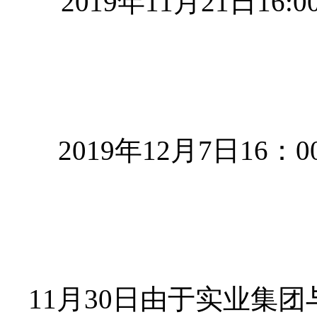
2019年11月21日1
2019年12月7日16
11月30日由于实业集团