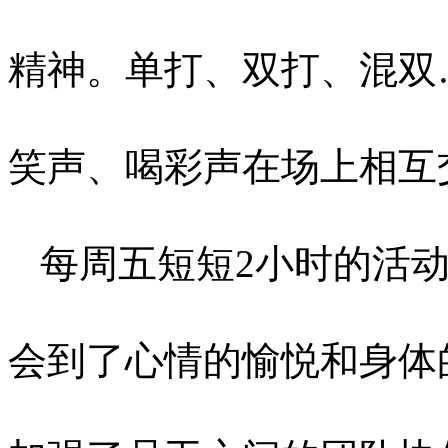
精神。单打、双打、混双
笑声、喝彩声在场上相互
每周五短短2小时的活
会到了心情的愉悦和身体