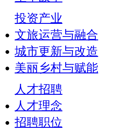
投资产业
文旅运营与融合
城市更新与改造
美丽乡村与赋能
人才招聘
人才理念
招聘职位