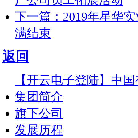
下一篇：2019年星华
满结束
返回
【开云电子登陆】中国
集团简介
旗下公司
发展历程