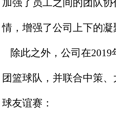
加强了员工之间的团队协
情，增强了公司上下的凝
除此之外，公司在201
团篮球队，并联合中策、
球友谊赛：