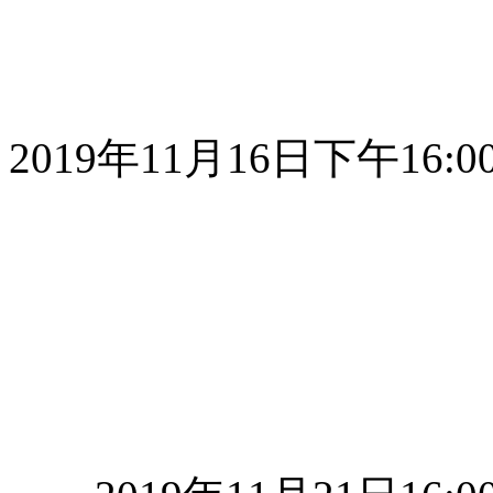
2019年11月16日下午1