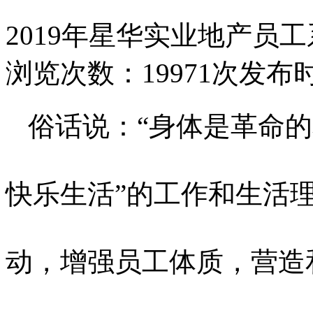
2019年星华实业地产员
浏览次数：19971次
发布时间
俗话说：“身体是革命的
快乐生活”的工作和生活
动，增强员工体质，营造