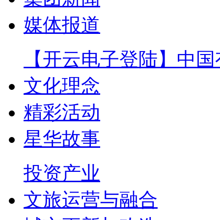
媒体报道
【开云电子登陆】中国
文化理念
精彩活动
星华故事
投资产业
文旅运营与融合