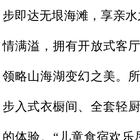
步即达无垠海滩，享亲水
情满溢，拥有开放式客
领略山海湖变幻之美。
步入式衣橱间、全套轻
的体验。“儿童食宿欢乐