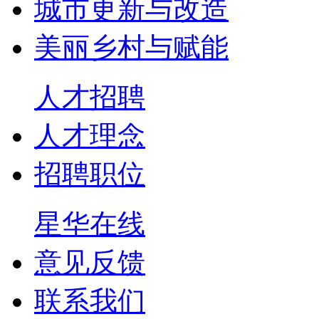
城市更新与改造
美丽乡村与赋能
人才招聘
人才理念
招聘职位
星华在线
意见反馈
联系我们