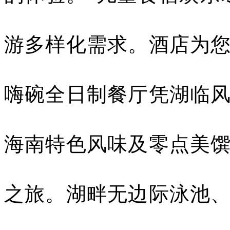
游多样化需求。酒店为
嗨碗全日制餐厅凭湖临
海南特色风味及零点美
之旅。湖畔无边际泳池