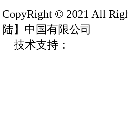
CopyRight © 2021 All
陆】中国有限公司
技术支持：