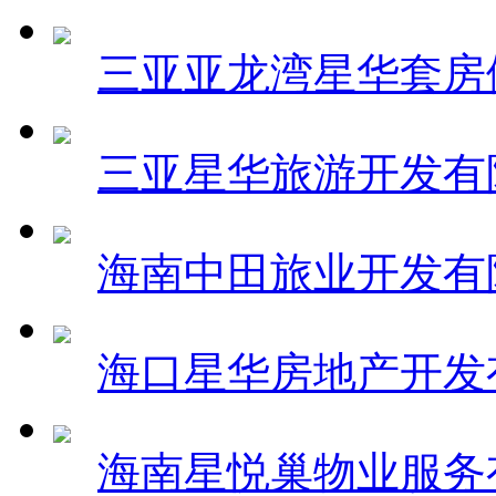
三亚亚龙湾星华套房
三亚星华旅游开发有
海南中田旅业开发有
海口星华房地产开发
海南星悦巢物业服务