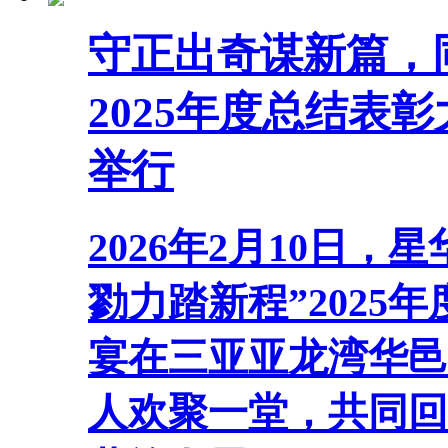
守正出奇谋新篇，同
2025年度总结表彰
举行
2026年2月10日
勠力踏新程”2025
宴在三亚亚龙湾华邑
人欢聚一堂，共同回