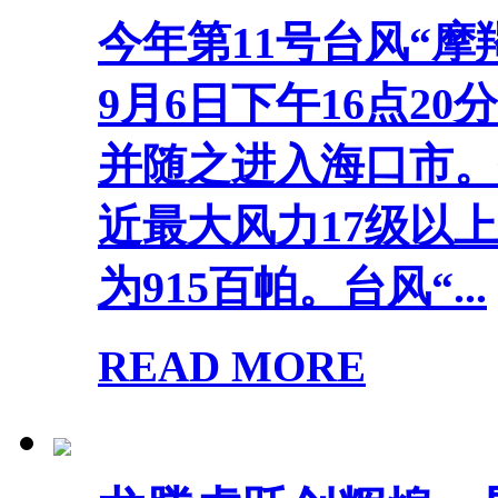
今年第11号台风“
9月6日下午16点2
并随之进入海口市。
近最大风力17级以上
为915百帕。台风“...
READ MORE