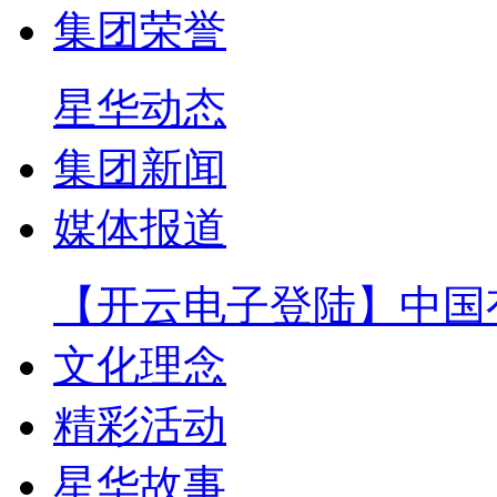
集团荣誉
星华动态
集团新闻
媒体报道
【开云电子登陆】中国
文化理念
精彩活动
星华故事