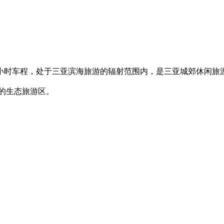
小时车程，处于三亚滨海旅游的辐射范围内，是三亚城郊休闲旅
的生态旅游区。