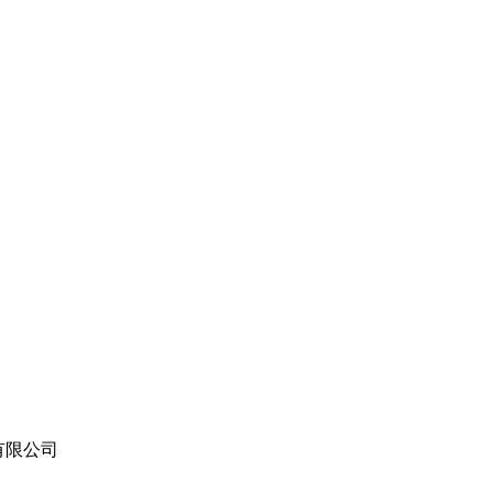
陆】中国有限公司