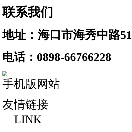
联系我们
地址：海口市海秀中路51
电话：0898-66766228
手机版网站
友情链接
LINK