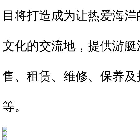
目将打造成为让热爱海洋
文化的交流地，提供游艇
售、租赁、维修、保养及
等。