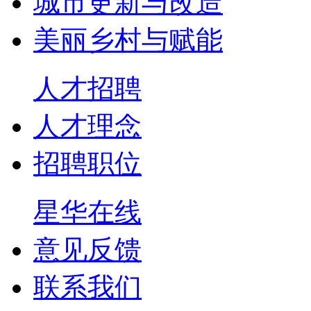
城市更新与改造
美丽乡村与赋能
人才招聘
人才理念
招聘职位
星华在线
意见反馈
联系我们