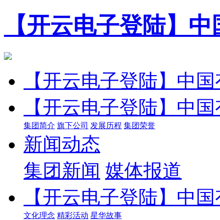
【开云电子登陆】中
【开云电子登陆】中国
【开云电子登陆】中国
集团简介
旗下公司
发展历程
集团荣誉
新闻动态
集团新闻
媒体报道
【开云电子登陆】中国
文化理念
精彩活动
星华故事