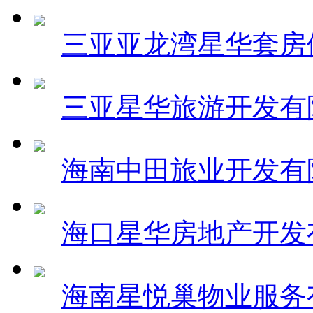
三亚亚龙湾星华套房
三亚星华旅游开发有
海南中田旅业开发有
海口星华房地产开发
海南星悦巢物业服务