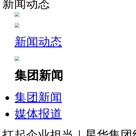
新闻动态
新闻动态
集团新闻
集团新闻
媒体报道
扛起企业担当｜星华集团