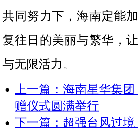
共同努力下，海南定能
复往日的美丽与繁华，
与无限活力。
上一篇：海南星华集团
赠仪式圆满举行
下一篇：超强台风过境