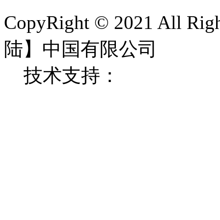
CopyRight © 2021 All
陆】中国有限公司
技术支持：